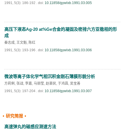
1991, 5(3): 186-192 .
doi:
10.11858/gywlxb.1991.03.005
高压下液态Ag-20 at%Ge合金的凝固及密排六方亚稳相的形
PDF
(
603
)
成
秦志成
,
王文魁
,
陈红
1991, 5(3): 193-196 .
doi:
10.11858/gywlxb.1991.03.006
微波等离子体化学气相沉积金刚石薄膜形貌分析
PDF
(
865
)
方莉俐
,
张战
,
李嘉
,
马丽莹
,
赵豪民
,
于鸿昌
,
吴宝善
1991, 5(3): 197-204 .
doi:
10.11858/gywlxb.1991.03.007
研究简报
PDF
(
685
)
高速弹丸的磁感应测速方法