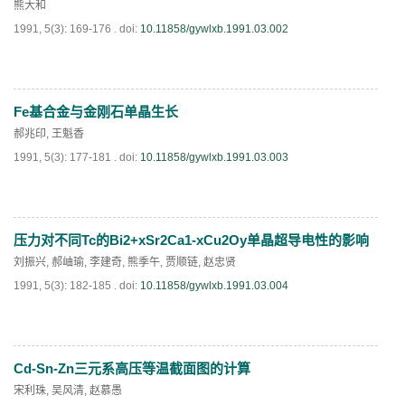
熊大和
1991, 5(3): 169-176 .
doi:
10.11858/gywlxb.1991.03.002
第十四届全国爆炸力学学术会议 第二轮通知
第二十一届中国高压科学学术会议第一轮通知
Fe基合金与金刚石单晶生长
PDF
(
741
)
通知
郝兆印
,
王魁香
1991, 5(3): 177-181 .
doi:
10.11858/gywlxb.1991.03.003
《高压物理学报》第三届青年编委会招募启事
压力对不同Tc的Bi2+xSr2Ca1-xCu2Oy单晶超导电性的影响
PDF
(
799
)
刘振兴
,
郝岫瑜
,
李建奇
,
熊季午
,
贾顺链
,
赵忠贤
1991, 5(3): 182-185 .
doi:
10.11858/gywlxb.1991.03.004
Cd-Sn-Zn三元系高压等温截面图的计算
PDF
(
656
)
宋利珠
,
吴风清
,
赵慕愚