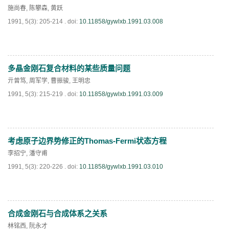
施尚春
,
陈攀森
,
黄跃
1991, 5(3): 205-214 .
doi:
10.11858/gywlxb.1991.03.008
多晶金刚石复合材料的某些质量问题
PDF
(
797
)
亓曾笃
,
周军学
,
曹振骏
,
王明忠
1991, 5(3): 215-219 .
doi:
10.11858/gywlxb.1991.03.009
考虑原子边界势修正的Thomas-Fermi状态方程
PDF
(
637
)
李招宁
,
潘守甫
1991, 5(3): 220-226 .
doi:
10.11858/gywlxb.1991.03.010
合成金刚石与合成体系之关系
PDF
(
777
)
林铭西
,
阮永才