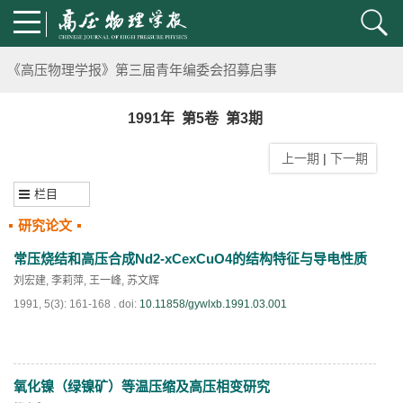
通知
《高压物理学报》第三届青年编委会招募启事
第五届高压科学卓越青年学者评选通知
1991年 第5卷 第3期
上一期
|
下一期
2024年度《高压物理学报》优秀审稿人评选结果
栏目
2024年上海光源同步辐射大压机实验技术培训班通知
研究论文
《高压物理学报》将于2025年1月由双月刊变更为月刊
常压烧结和高压合成Nd2-xCexCuO4的结构特征与导电性质
刘宏建
,
李莉萍
,
王一峰
,
苏文辉
动载下材料物性机器学习与高通量研究专刊征稿启事
1991, 5(3): 161-168 .
doi:
10.11858/gywlxb.1991.03.001
《高压物理学报》第二届青年编委会招募启事
氧化镍（绿镍矿）等温压缩及高压相变研究
《高压物理学报》2023年度优秀审稿人和优秀论文评选结果
PDF
(
750
)